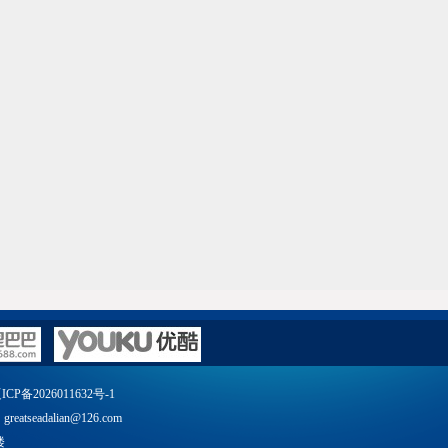
ICP备2026011632号-1
atseadalian@126.com
楼