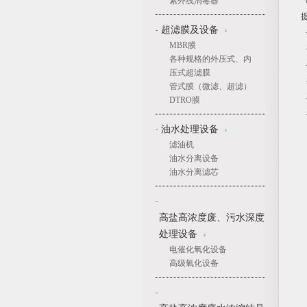
气
紫外线消毒器
提
超滤膜及设备
-
·
MBR膜
·
各种规格的外压式、内
·
压式超滤膜
·
管式膜（微滤、超滤）
·
DTRO膜
·
油水处理设备
-
滤油机
油水分离设备
油水分离滤芯
-
高盐高浓度废、污水深度
处理设备
电催化氧化设备
高级氧化设备
-